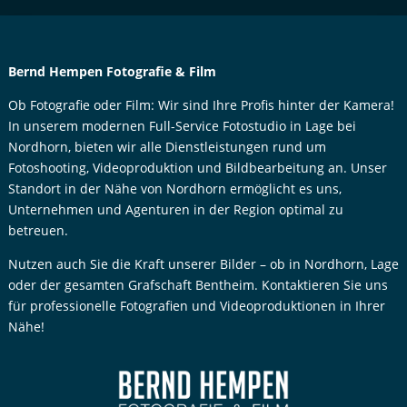
Neuenhaus in der Grafschaft Bentheim in Deutschland |Bernd Hempen, Industriefotografie aus Neuenhaus in der Grafschaft Bentheim in Deutschland | Bernd Hempen, Referenzfotografie aus Neuenhaus in der Grafschaft Bentheim in Deutschland |Bernd Hempen, Filme und Videos aus Neuenhaus in der Grafschaft Bentheim in Deutschland | Bernd Hempen, Foodfotografie aus Neuenhaus in der Grafschaft Bentheim in Deutschland | Bernd Hempen, Reportagefotografie aus Neuenhaus in der Grafschaft Bentheim in Deutschland | Bernd Hempen, Pressefotografie aus Neuenhaus in der Grafschaft Bentheim in Deutschland | Bernd Hempen, Fotografie und Videofilm für Ferienhäuser und Ferienwohnungen aus Neuenhaus in der Grafschaft Bentheim in Deutschland |
Bernd Hempen, Eventfotografie aus Neuenhaus in der Grafschaft Bentheim in Deutschland | Bernd Hempen, Produktfotografie aus Neuenhaus in der Grafschaft Bentheim in Deutschland | Bernd Hempen, Fineart-Fotografie aus Neuenhaus in der Grafschaft Bentheim in Deutschland | Bernd Hempen, Luftbildfotografie aus Neuenhaus in der Grafschaft Bentheim in Deutschland | Bernd Hempen Werbefotograf – Werbefotografie aus Deutschland | Bernd Hempen, Werbefotografie und Werbefilme für Unternehmen, Dienstleister und Agenturen in ganz Deutschland | Bernd Hempen, Fotografie und Videofilm für Werbung, Kampagnen, Mode, Lifestyle, Business und Food in Niedersachsen, Deutschland.
Bernd Hempen Fotografie & Film
Ob Fotografie oder Film: Wir sind Ihre Profis hinter der Kamera!
In unserem modernen Full-Service Fotostudio in Lage bei
Nordhorn, bieten wir alle Dienstleistungen rund um
Fotoshooting, Videoproduktion und Bildbearbeitung an. Unser
Standort in der Nähe von Nordhorn ermöglicht es uns,
Unternehmen und Agenturen in der Region optimal zu
betreuen.
Nutzen auch Sie die Kraft unserer Bilder – ob in Nordhorn, Lage
oder der gesamten Grafschaft Bentheim. Kontaktieren Sie uns
für professionelle Fotografien und Videoproduktionen in Ihrer
Nähe!